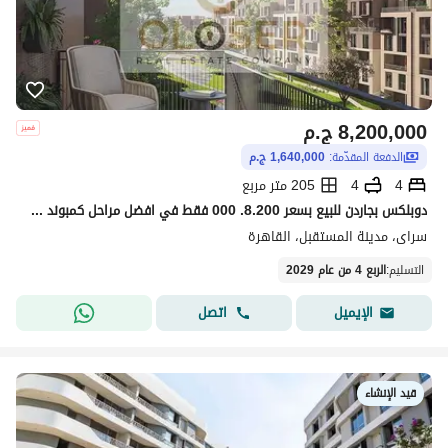
8,200,000
ج.م
الدفعة المقدّمة:
1,640,000 ج.م
4
4
205 متر مربع
دوبلكس بجاردن للبيع بسعر 8.200. 000 فقط في افضل مراحل كمبوند سراي بسعر مناسب لفتره محدوده sarai
سراى، مدينة المستقبل، القاهرة
التسليم
:
الربع 4 من عام 2029
اتصل
الإيميل
قيد الإنشاء