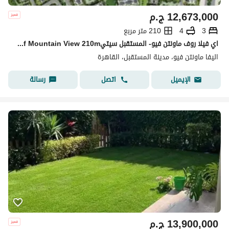
12,673,000
ج.م
3
4
210 متر مربع
اي فيلا روف ماونتن فيو- المستقبل سيتيivilla roof Mountain View 210m
اليفا ماونتن فيو، مدينة المستقبل، القاهرة
اتصل
رسالة
الإيميل
13,900,000
ج.م