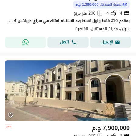
الدفعة المقدّمة:
1,390,000 ج.م
4
4
206 متر مربع
بمقدم 10٪ فقط واول قسط بعد الاستلام امتلك في سراي دوبلكس 4 غرف ارضي بجاردن 118م ب للبيع - Sarai New Cairo by MNHD
سراى، مدينة المستقبل، القاهرة
اتصل
الإيميل
7,900,000
ج.م