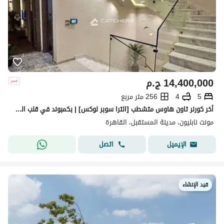
14,400,000
ج.م
5
4
256 متر مربع
أخر كورنر تاون هاوس متشطب [الترا سوبر لوكس] | بكمبوند في قلب المستقبل سيتي بلوكيشن ممتاز بالقرب من الرحاب & مدينتي & التجمع الخامس
مونت نابليون، مدينة المستقبل، القاهرة
اتصل
الإيميل
قيد الإنشاء