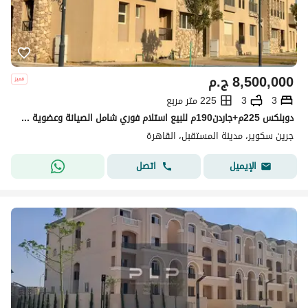
8,500,000
ج.م
3
3
225 متر مربع
دوبلكس 225م+جاردن190م للبيع استلام فوري شامل الصيانة وعضوية النادي بجريين سكوير مدينة المستقبل Green Square Mostakbal City
جرين سكوير، مدينة المستقبل، القاهرة
اتصل
الإيميل