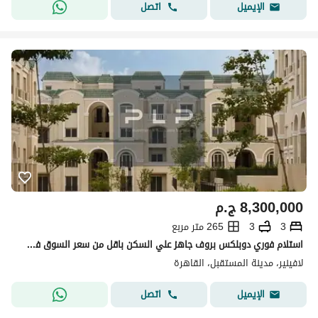
اتصل
الإيميل
8,300,000
ج.م
3
3
265 متر مربع
استلام فوري دوبلكس بروف جاهز علي السكن باقل من سعر السوق في كمبوند لافينير الاهلي صبوور مدينه المستقبل
لافينير، مدينة المستقبل، القاهرة
اتصل
الإيميل