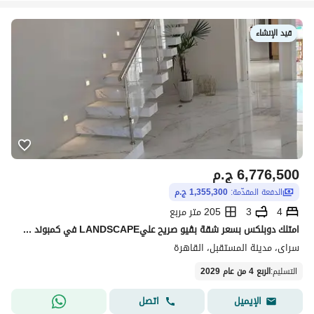
قيد الإنشاء
6,776,500
ج.م
الدفعة المقدّمة:
1,355,300 ج.م
4
3
205 متر مربع
امتلك دوبلكس بسعر شقة بڤيو صريح عليLANDSCAPE في كمبوند سراي المستقبل سيتي بجوار the spine مدينتى وبالقرب من أليفا المستقبل سيتي و لافينير و بلوم فيلدز
سراى، مدينة المستقبل، القاهرة
التسليم
:
الربع 4 من عام 2029
اتصل
الإيميل