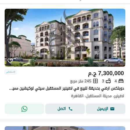
7,300,000
ج.م
4
3
245 متر مربع
دوبلكس ارضي بحديقة للبيع في لافينير المستقبل سيتي لوكيشين مميز اقل من سعر السوق lavenir
لافينير، مدينة المستقبل، القاهرة
اتصل
الإيميل