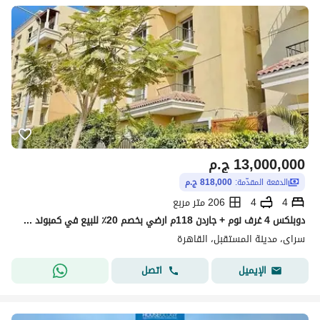
13,000,000
ج.م
الدفعة المقدّمة:
818,000 ج.م
4
4
206 متر مربع
دوبلكس 4 غرف نوم + جاردن 118م ارضي بخصم 20٪ للبيع في كمبوند سراي بمقدم 818 الف Sarai New Cairo
سراى، مدينة المستقبل، القاهرة
اتصل
الإيميل