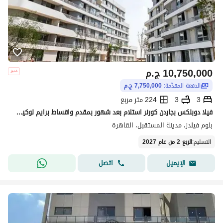
10,750,000
ج.م
الدفعة المقدّمة:
7,750,000 ج.م
3
3
224 متر مربع
فيلا دوبلكس بجاردن كورنر استلام بعد شهور بمقدم واقساط برايم لوكيشين فيو مفتوح للبيع في كمبوند بلوم فيلدز مستقبل سيتي القاهرة الجديدة بالقرب من سراي
بلوم فيلدز، مدينة المستقبل، القاهرة
التسليم
:
الربع 2 من عام 2027
اتصل
الإيميل