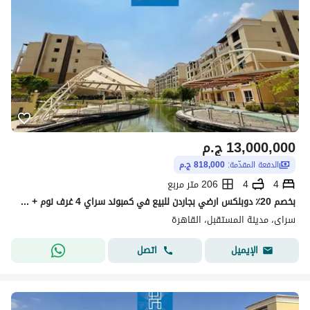
13,000,000
ج.م
الدفعة المقدّمة:
818,000 ج.م
4
4
206 متر مربع
بخصم 20٪ دوبلكس ارضي بجاردن للبيع في كمبوند سراي 4 غرف نوم + جاردن 118م بمقدم 818 الف Sarai New Cairo
سراى، مدينة المستقبل، القاهرة
اتصل
الإيميل