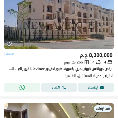
8,300,000
ج.م
4
4
265 متر مربع
ارخص دوبلكس كورنر بحري بكمبوند صبور لافينير L'aviner فيو رائع - المستقبل سيتي
لافينير، مدينة المستقبل، القاهرة
اتصل
الإيميل
قيد الإنشاء