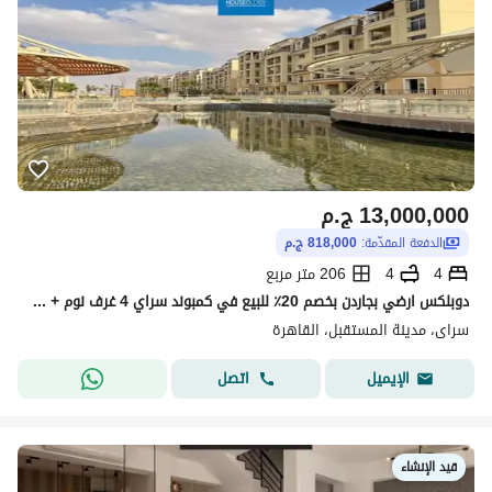
13,000,000
ج.م
الدفعة المقدّمة:
818,000 ج.م
4
4
206 متر مربع
دوبلكس ارضي بجاردن بخصم 20٪ للبيع في كمبوند سراي 4 غرف نوم + جاردن 118م بمقدم 818 الف Sarai New Cairo
سراى، مدينة المستقبل، القاهرة
اتصل
الإيميل
قيد الإنشاء