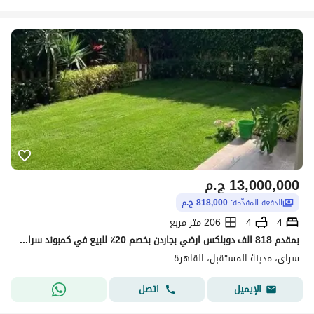
13,000,000
ج.م
الدفعة المقدّمة:
818,000 ج.م
4
4
206 متر مربع
بمقدم 818 الف دوبلكس ارضي بجاردن بخصم 20٪ للبيع في كمبوند سراي 4 غرف نوم + جاردن 118م Sarai New Cairo
سراى، مدينة المستقبل، القاهرة
اتصل
الإيميل