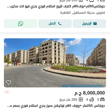
3
4
265 متر مربع
دوبلكس265م+روف80م 3غرف للبيع استلام فوري بحري فيو لاند سكيب لافينير مدينة المستقبفل بجانب مدينتي Lavenir Almostakbal City
لافينير، مدينة المستقبل، القاهرة
اتصل
الإيميل
8,000,000
ج.م
3
4
265 متر مربع
دوبلكس 265متر +رووف 80م لوكيشن مميز بحري استلام فوري بسعر مميز في كمبوند لافينير المستقبل سيتي بجوار مدينتي هاب تاون حسن علام Lavenir Mostakbal City