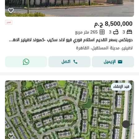
8,500,000
ج.م
3
3
265 متر مربع
دوبلكس بسعر القديم استلام فوري فيو لاند سكيب -كمبوند لافينير الاهلي صبور المستقبل سيتي
لافينير، مدينة المستقبل، القاهرة
اتصل
الإيميل
قيد الإنشاء