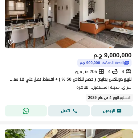
9,000,000
ج.م
الدفعة المقدّمة:
900,000 ج.م
4
4
205 متر مربع
للبيع دوبلكس بجاردن ( خصم للكاش 50 % ) + اقساط تصل علي 12 سنه بجوار مدينتي في سراي Sarai
سراى، مدينة المستقبل، القاهرة
التسليم
:
الربع 4 من عام 2029
اتصل
الإيميل