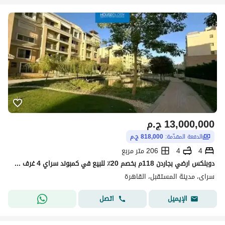
13,000,000
ج.م
الدفعة المقدّمة:
818,000 ج.م
4
4
206 متر مربع
دوبلكس ارضي بجاردن 118م بخصم 20٪ للبيع في كمبوند سراي 4 غرف نوم بمقدم 818 الف Sarai New Cairo
سراى، مدينة المستقبل، القاهرة
اتصل
الإيميل