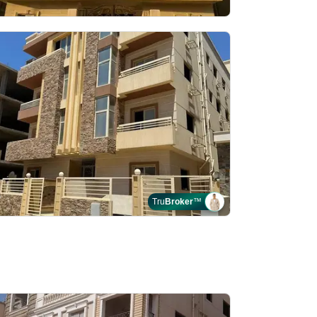
Tru
Broker
™