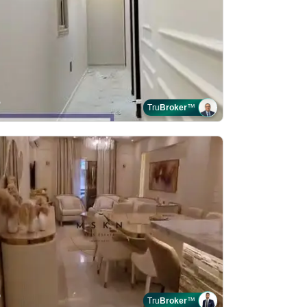
Tru
Broker
™
Tru
Broker
™