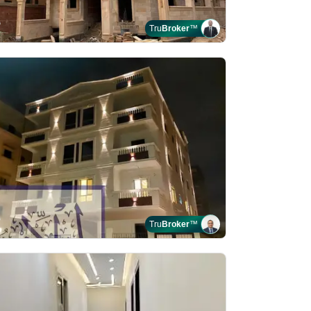
Tru
Broker
™
Tru
Broker
™