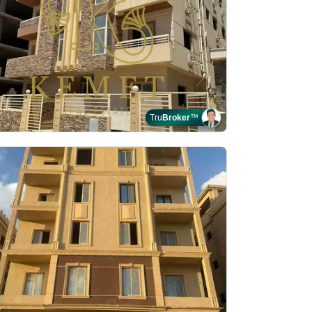
Tru
Broker
™