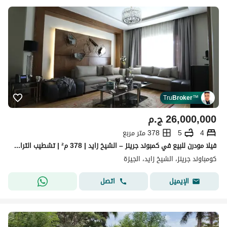
Tru
Broker
™
26,000,000
ج.م
4
5
378 متر مربع
فيلا مودرن للبيع في كمبوند جرينز – الشيخ زايد | 378 م² | تشطيب الترا لوكس
كومباوند جرينز، الشيخ زايد، الجيزة
اتصل
الإيميل