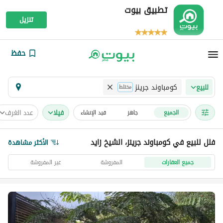
تطبيق بيوت
تنزيل
حفظ
كومباوند جرينز
للبيع
مختلط
فیلا
عدد الغرف
الجميع
جاهز
قيد الإنشاء
فلل للبيع في كومباوند جرينز، الشيخ زايد
الأكثر مشاهدة
جميع العقارات
المفروشة
غير المفروشة