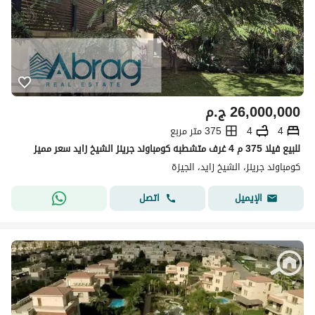
26,000,000
ج.م
4
4
375 متر مربع
للبيع فيلا 375 م 4 غرف متشطبه كومباوند جرينز الشيخ زايد سعر مميز
كومباوند جرينز، الشيخ زايد، الجيزة
اتصل
الإيميل