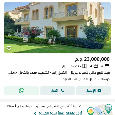
23,000,000
ج.م
4
4
235 متر مربع
فيلا للبيع داخل كمبوند جرينز – الشيخ زايد • تشطيب مجدد بالكامل Ultra Super Lux وفيو رائع على اللاندسكيب
كومباوند جرينز، الشيخ زايد، الجيزة
اتصل
الإيميل
اقض وقتًا أقل في التنقل إلى العمل أو المدرسة أو إلى أصدقائك
أوجد عقارات وفقاً لمدة القيادة