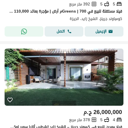
5
5
392 متر مربع
فيلا مستقلة للبيع في Greens | 700م أرض | مؤجرة بعائد 110,000 جنيه شهريًا
كومباوند جرينز، الشيخ زايد، الجيزة
اتصل
الإيميل
26,000,000
ج.م
4
5
378 متر مربع
فيلا مودرن للبيع في كمبوند جرينز – الشيخ زايد تشطيب ألترا سوبر لوكس حالة جديدة بالكامل (Zero Condition)