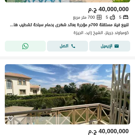
40,000,000
ج.م
5
5
700 متر مربع
للبيع فيلا مستقلة 700م مؤجرة بعائد شهرى بحمام سباحة تشطيب هاي لوكس كمبوند جرينز الشيخ زايد
كومباوند جرينز، الشيخ زايد، الجيزة
اتصل
الإيميل
40,000,000
ج.م