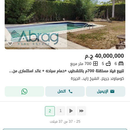
40,000,000
ج.م
6
5
700 متر مربع
للبيع فيلا مستقلة 700م بالتشطيب +حمام سباحه + عائد استثمارى من اول يوم في كمبوند جرينز في الشيخ زايد
كومباوند جرينز، الشيخ زايد، الجيزة
اتصل
الإيميل
1
2
25 - 37 من 37 فيلات