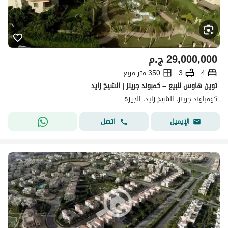
29,000,000
ج.م
4
3
350 متر مربع
توين هاوس للبيع – كمبوند جرينز | الشيخ زايد
كومباوند جرينز، الشيخ زايد، الجيزة
اتصل
الإيميل