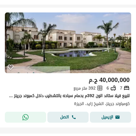
40,000,000
ج.م
7
6
392 متر مربع
للبيع فيلا ستاند الون 392م بحمام سباحه بالتشطيب داخل كمبوند جرينز في الشيح زايد
كومباوند جرينز، الشيخ زايد، الجيزة
اتصل
الإيميل