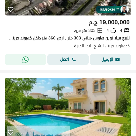
Tru
Broker
™
19,000,000
ج.م
4
4
303 متر مربع
للبيع فيلا توين هاوس مباني 303 متر , ارض 360 متر داخل كمبوند جرينز , درة , الشيخ زايد
كومباوند جرينز، الشيخ زايد، الجيزة
اتصل
الإيميل