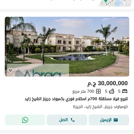
30,000,000
ج.م
5
5
700 متر مربع
للبيع فيلا مستقلة 700م استلام فوري بكمبوند جرينز الشيخ زايد
كومباوند جرينز، الشيخ زايد، الجيزة
اتصل
الإيميل