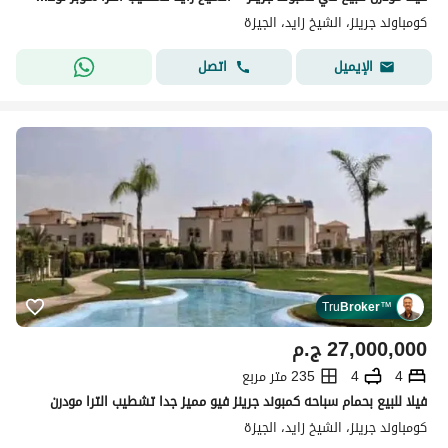
كومباوند جرينز، الشيخ زايد، الجيزة
اتصل
الإيميل
Tru
Broker
™
27,000,000
ج.م
4
4
235 متر مربع
فيلا للبيع بحمام سباحه كمبوند جرينز فيو مميز جدا تشطيب الترا مودرن
كومباوند جرينز، الشيخ زايد، الجيزة