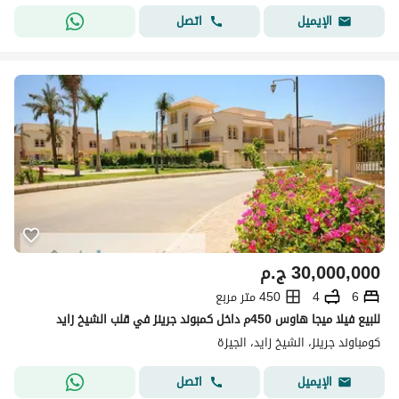
اتصل
الإيميل
30,000,000
ج.م
6
4
450 متر مربع
للبيع فيلا ميجا هاوس 450م داخل كمبوند جرينز في قلب الشيخ زايد
كومباوند جرينز، الشيخ زايد، الجيزة
اتصل
الإيميل