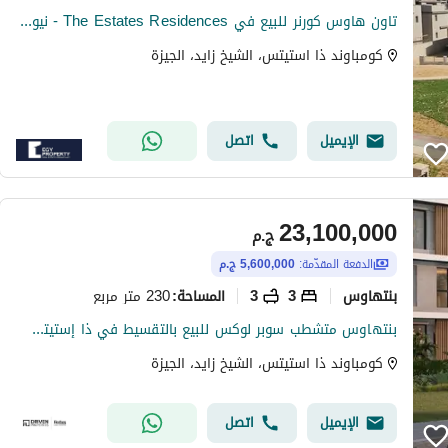
تاون هاوس كورنر للبيع في The Estates Residences - نيو زايد
كومباوند ذا استيتس، الشيخ زايد، الجيزة
الإيميل
اتصل
23,100,000
ج.م
الدفعة المقدّمة:
5,600,000 ج.م
بنتهاوس
3
3
230 متر مربع
المساحة
:
بنتهاوس متشطب سوبر لوكس للبيع بالتقسيط في ذا إستيتس ريزيدنس سوديك نيو زايد استلام 2027The Estates Residences SODIC New Zayed Delivery 2027
كومباوند ذا استيتس، الشيخ زايد، الجيزة
الإيميل
اتصل