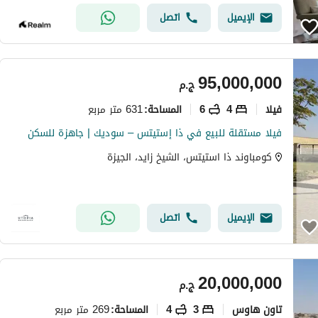
الإيميل
اتصل
95,000,000
ج.م
فیلا
4
6
631 متر مربع
المساحة
:
فيلا مستقلة للبيع في ذا إستيتس – سوديك | جاهزة للسكن
كومباوند ذا استيتس، الشيخ زايد، الجيزة
الإيميل
اتصل
20,000,000
ج.م
تاون هاوس
3
4
269 متر مربع
المساحة
: