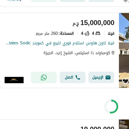
15,000,000
ج.م
فیلا
4
4
260 متر مربع
المساحة
:
فيلا تاون هاوس استلام فوري للبيع في كموبند The Estates Sodic
كومباوند ذا استيتس، الشيخ زايد، الجيزة
الإيميل
اتصل