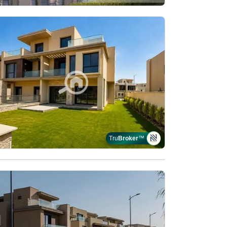
Tru
Broker
™