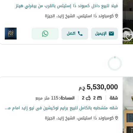
فيلا للبيع داخل كمبوند ذا إستيتس بالقرب من بيفرلي هيلز
كومباوند ذا استيتس، الشيخ زايد، الجيزة
الإيميل
اتصل
5,530,000
ج.م
شقة
2
2
115 متر مربع
المساحة
:
شقه متشطبه بالكامل للبيع برايم لوكيشين فى نيو زايد امام مطار سفنكس
كومباوند ذا استيتس، الشيخ زايد، الجيزة