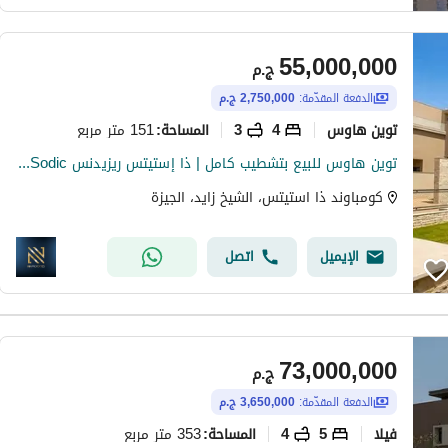
55,000,000
ج.م
الدفعة المقدّمة:
2,750,000 ج.م
توين هاوس
4
3
151 متر مربع
المساحة
:
توين هاوس للبيع بتشطيب كامل | ذا إستيتس ريزيدنس The Estates Residence By Sodic
كومباوند ذا استيتس، الشيخ زايد، الجيزة
الإيميل
اتصل
73,000,000
ج.م
الدفعة المقدّمة:
3,650,000 ج.م
فیلا
5
4
353 متر مربع
المساحة
: