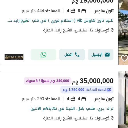
19,000,000
ج.م
تاون هاوس
6
4
444 متر مربع
المساحة
:
للبيع تاون هاوس vib ( استلام فوري ) في قلب الشيخ زايد دقائق من مطار سفنكس بجوار اعمال في سوديك استيتس Sodic Estates
كومباوند ذا استيتس، الشيخ زايد، الجيزة
الإيميل
اتصل
35,000,000
ج.م
340,000 ج.م شهريًا / 8 سنوات
الدفعة المقدّمة:
1,750,000 ج.م
توين هاوس
4
4
290 متر مربع
المساحة
:
تراك جري. ملعب بادل. الفيلا في نهايتهم الاتنين.
كومباوند ذا استيتس، الشيخ زايد، الجيزة