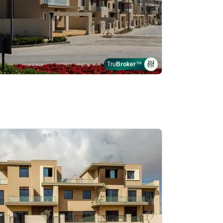
Tru
Broker
™