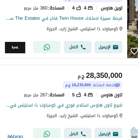
توين هاوس
4
4
360 متر مربع
المساحة
:
فرصة مميزة لامتلاك Twin House فاخر في The Estates سوديك 360م أرض و290م مباني روف خاص واستلام فوري
كومباوند ذا استيتس، الشيخ زايد، الجيزة
الإيميل
اتصل
28,350,000
ج.م
الدفعة المقدّمة:
18,235,000 ج.م
تاون هاوس
4
5
267 متر مربع
المساحة
:
للبيع تاون هاوس استلام فوري في كومباوند ذا استيتس في زايد الجديدة
كومباوند ذا استيتس، الشيخ زايد، الجيزة
الإيميل
اتصل